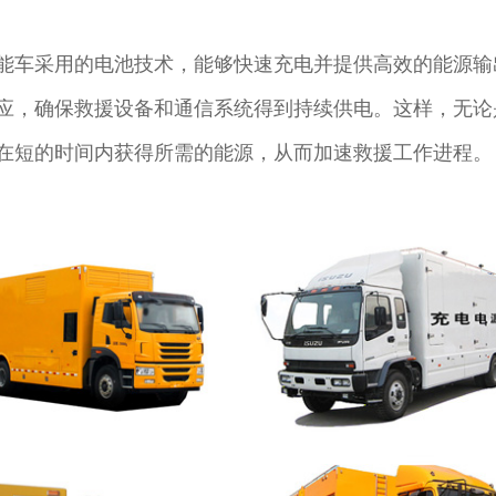
能车采用的电池技术，能够快速充电并提供高效的能源输
应，确保救援设备和通信系统得到持续供电。这样，无论
在短的时间内获得所需的能源，从而加速救援工作进程。