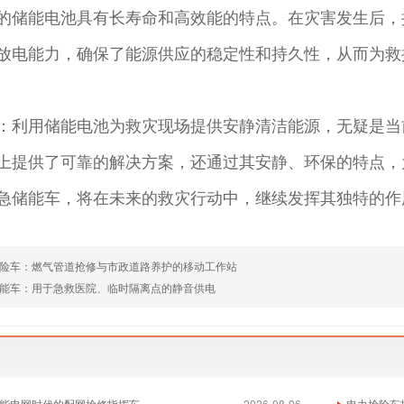
的储能电池具有长寿命和高效能的特点。在灾害发生后，
放电能力，确保了能源供应的稳定性和持久性，从而为救
：利用储能电池为救灾现场提供安静清洁能源，无疑是当
上提供了可靠的解决方案，还通过其安静、环保的特点，
急储能车，将在未来的救灾行动中，继续发挥其独特的作
险车：燃气管道抢修与市政道路养护的移动工作站
能车：用于急救医院、临时隔离点的静音供电
能电网时代的配网抢修指挥车
2026-08-06
电力抢险车