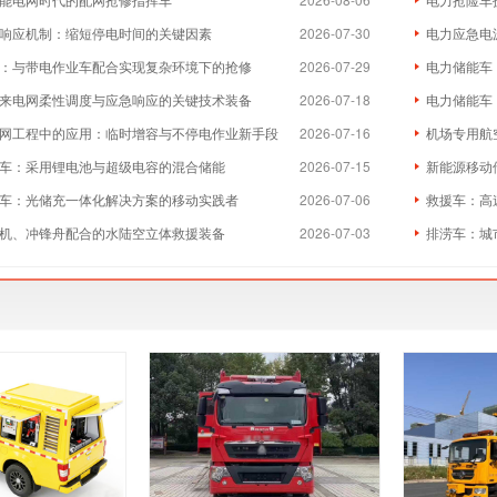
响应机制：缩短停电时间的关键因素
2026-07-30
电力应急电
：与带电作业车配合实现复杂环境下的抢修
2026-07-29
电力储能车
来电网柔性调度与应急响应的关键技术装备
2026-07-18
电力储能车
网工程中的应用：临时增容与不停电作业新手段
2026-07-16
机场专用航
车：采用锂电池与超级电容的混合储能
2026-07-15
新能源移动
车：光储充一体化解决方案的移动实践者
2026-07-06
救援车：高
机、冲锋舟配合的水陆空立体救援装备
2026-07-03
排涝车：城