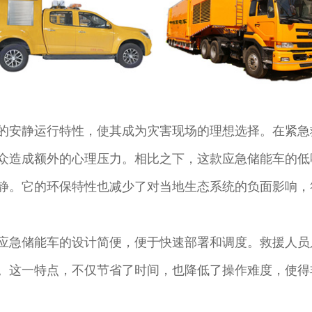
的安静运行特性，使其成为灾害现场的理想选择。在紧急
众造成额外的心理压力。相比之下，这款应急储能车的低
静。它的环保特性也减少了对当地生态系统的负面影响，
应急储能车的设计简便，便于快速部署和调度。救援人员
。这一特点，不仅节省了时间，也降低了操作难度，使得