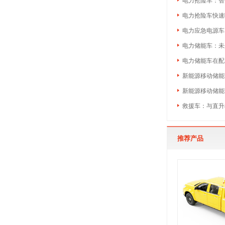
电力抢险车快速
电力应急电源车
电力储能车：未
电力储能车在配
新能源移动储能
新能源移动储能
救援车：与直升
推荐产品