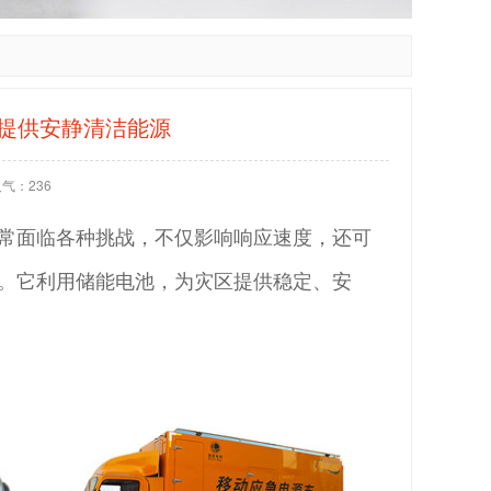
提供安静清洁能源
人气：
236
常面临各种挑战，不仅影响响应速度，还可
。它利用储能电池，为灾区提供稳定、安