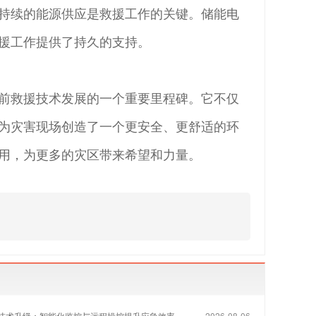
持续的能源供应是救援工作的关键。储能电
援工作提供了持久的支持。
前救援技术发展的一个重要里程碑。它不仅
为灾害现场创造了一个更安全、更舒适的环
用，为更多的灾区带来希望和力量。
技术升级：智能化监控与远程操控提升应急效率
2026-08-06