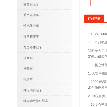
静音发电车
航空电源车
产品详情
带电作业车
10.5kV/2
移动箱变车
一、产品概
旁边路作业车
我司专为工业
定电力供应
抢修车
二、核心性
抢险车
1. 大功率
排涝车
2000k
多台低压发
纯电动发电车
2. 中压直
纯电动绝缘斗臂车
10.5kV