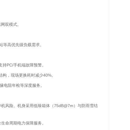
离网双模式。
。
基站等高优先级负载需求。
，支持PC/手机端故障预警。
拆结构，现场更换耗时减少40%。
绝缘电阻年检等深度服务。
机风险。机身采用低噪箱体（75dB@7m）与防雨雪结
全生命周期电力保障服务。