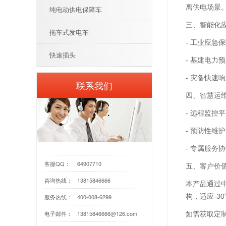
离供电场景
纯电动供电保障车
三、智能化
拖车式发电车
- 工业应
快速插头
- 基建电
- 灾备快速
联系我们
四、智慧运
- 远程监控
- 预防性维
- 专属服
客服QQ：
64907710
五、客户价
咨询热线：
13815846666
本产品通过中
构，适应-3
服务热线：
400-008-6299
电子邮件：
13815846666@126.com
如需获取定