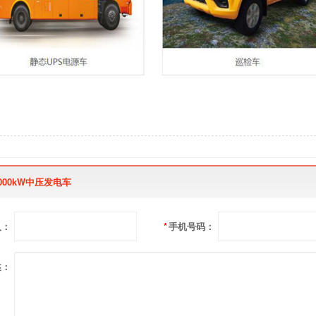
2000kW中压发电车
人：
*
手机号码：
述：