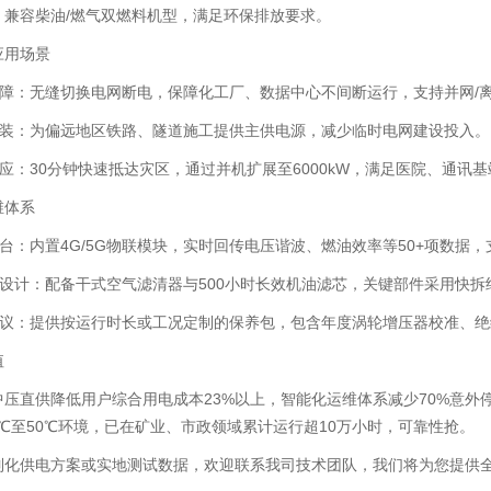
。兼容柴油/燃气双燃料机型，满足环保排放要求。
应用场景
急保障：无缝切换电网断电，保障化工厂、数据中心不间断运行，支持并网/
力预装：为偏远地区铁路、隧道施工提供主供电源，减少临时电网建设投入
响应：30分钟快速抵达灾区，通过并机扩展至6000kW，满足医院、通讯
维体系
平台：内置4G/5G物联模块，实时回传电压谐波、燃油效率等50+项数据
护设计：配备干式空气滤清器与500小时长效机油滤芯，关键部件采用快
务协议：提供按运行时长或工况定制的保养包，包含年度涡轮增压器校准、
值
压直供降低用户综合用电成本23%以上，智能化运维体系减少70%意外停
0℃至50℃环境，已在矿业、市政领域累计运行超10万小时，可靠性抢。
制化供电方案或实地测试数据，欢迎联系我司技术团队，我们将为您提供